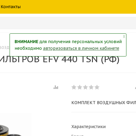
шины
спецтехники
жидкость
товары
масла
фильт
Контакты
тры
екол
Краски
╳
ВНИМАНИЕ
для получения персональных условий
ВОЗДУШНЫХ ФИЛЬТРОВ EFV 440 TSN (РФ)
необходимо
авторизоваться в личном кабинете
ЬТРОВ EFV 440 TSN (РФ)
КОМПЛЕКТ ВОЗДУШНЫХ ФИЛЬТ
Характеристики