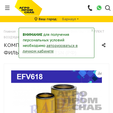
Ваш город
Барнаул
╳
Главная
-
Каталог
-
Фильтры
-
Воздушные фильтры
-
КОМПЛЕКТ
ВНИМАНИЕ
для получения
ВОЗДУШНЫХ ФИЛЬТРОВ EFV 618 TSN (РФ)
персональных условий
КОМПЛЕКТ ВОЗДУШНЫХ
необходимо
авторизоваться в
личном кабинете
ФИЛЬТРОВ EFV 618 TSN (РФ)