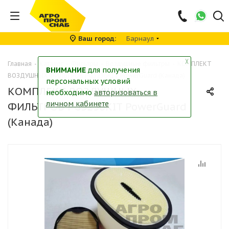
Ваш город
Барнаул
╳
Главная
-
Каталог
-
Фильтры
-
Воздушные фильтры
-
КОМПЛЕКТ
ВНИМАНИЕ
для получения
ВОЗДУШНЫХ ФИЛЬТРОВ PG3236KIT PowerGuard (Канада)
персональных условий
КОМПЛЕКТ ВОЗДУШНЫХ
необходимо
авторизоваться в
личном кабинете
ФИЛЬТРОВ PG3236KIT PowerGuard
(Канада)