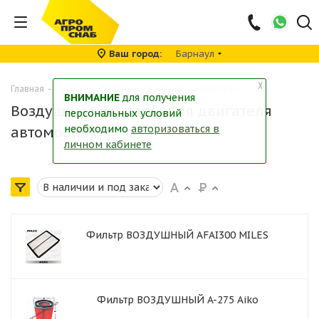
Ваш город
Барнаул
╳
Главная
-
Каталог
-
Фильтры
-
Воздушные фильтры
ВНИМАНИЕ
для получения
Воздушные фильтры для двигателя
персональных условий
необходимо
авторизоваться в
автомобиля
личном кабинете
Фильтр ВОЗДУШНЫЙ AFAI300 MILES
Фильтр ВОЗДУШНЫЙ A-275 Aiko