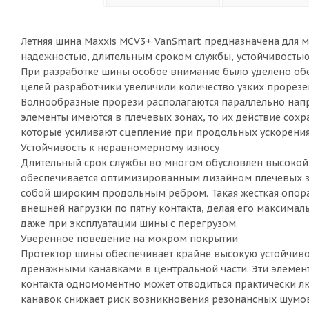
Летняя шина Maxxis MCV3+ VanSmart предназначена для 
надежностью, длительным сроком службы, устойчивостью
При разработке шины особое внимание было уделено об
целей разработчики увеличили количество узких прорезей
Волнообразные прорези располагаются параллельно напр
элементы имеются в плечевых зонах, то их действие сох
которые усиливают сцепление при продольных ускорения
Устойчивость к неравномерному износу
Длительный срок службы во многом обусловлен высокой 
обеспечивается оптимизированным дизайном плечевых з
собой широким продольным ребром. Такая жесткая опор
внешней нагрузки по пятну контакта, делая его максима
даже при эксплуатации шины с перегрузом.
Уверенное поведение на мокром покрытии
Протектор шины обеспечивает крайне высокую устойчиво
дренажными канавками в центральной части. Эти элемен
контакта одномоментно может отводиться практически 
канавок снижает риск возникновения резонансных шумов