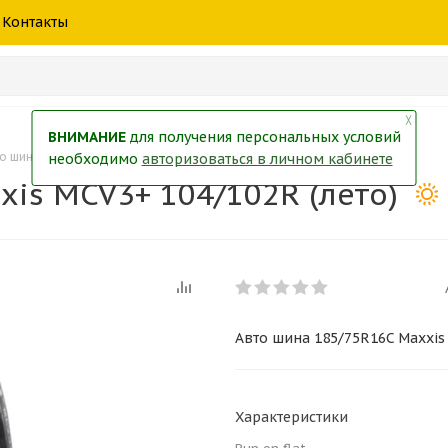
шины
спецтехники
жидкость
товары
масла
фильт
Контакты
тры
екол
Краски
╳
ВНИМАНИЕ
для получения персональных условий
о шина 185/75R16C Maxxis MCV3+ 104/102R (лето)
необходимо
авторизоваться в личном кабинете
is MCV3+ 104/102R (лето)
Авто шина 185/75R16C Maxxis 
Характеристики