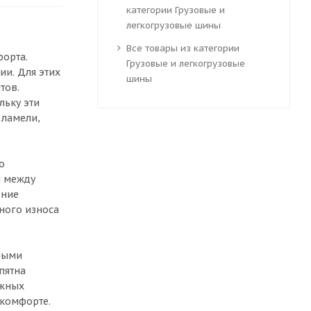
категории Грузовые и
легкогрузовые шины
Все товары из категории
орта.
Грузовые и легкогрузовые
и. Для этих
шины
тов.
льку эти
 ламели,
о
ы между
ение
ного износа
ными
пятна
ажных
 комфорте.