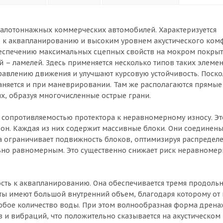
малотоннажных коммерческих автомобилей. Характеризуется
 к аквапланированию и высоким уровнем акустического комф
еспечению максимальных сцепных свойств на мокром покрыти
 – ламелей. Здесь применяется несколько типов таких элемен
авлению движения и улучшают курсовую устойчивость. Поско
раняется и при маневрировании. Там же располагаются прямые
х, образуя многочисленные острые грани.
сопротивляемостью протектора к неравномерному износу. Эт
он. Каждая из них содержит массивные блоки. Они соединен
а ограничивает подвижность блоков, оптимизируя распредел
льно равномерным. Это существенно снижает риск неравномер
сть к аквапланированию. Она обеспечивается тремя продоль
ты имеют большой внутренний объем, благодаря которому от 
любое количество воды. При этом волнообразная форма дрен
 и вибраций, что положительно сказывается на акустическом