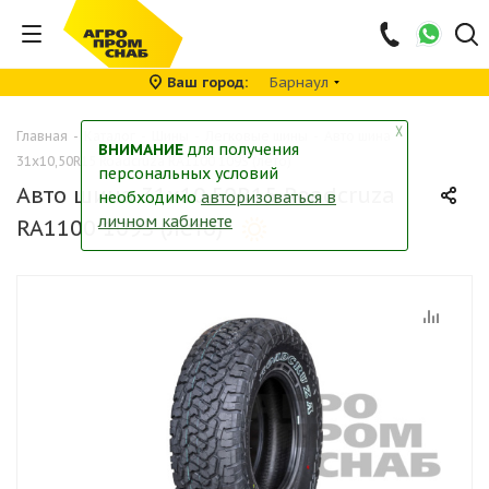
Ваш город
Барнаул
╳
Главная
-
Каталог
-
Шины
-
Легковые шины
-
Авто шина
ВНИМАНИЕ
для получения
31x10,50R15 Roadcruza RA1100 109S (лето)
персональных условий
Авто шина 31x10,50R15 Roadcruza
необходимо
авторизоваться в
личном кабинете
RA1100 109S (лето)