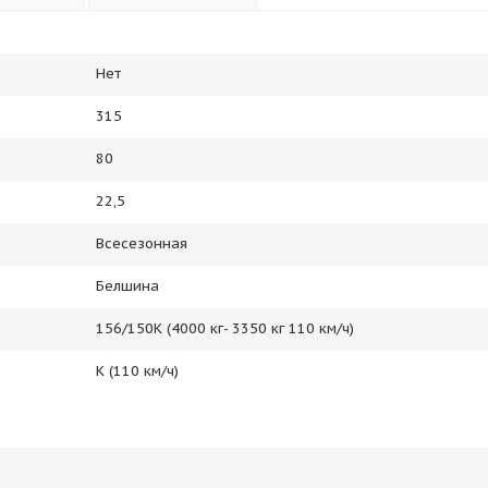
Нет
315
80
22,5
Всесезонная
Белшина
156/150K (4000 кг- 3350 кг 110 км/ч)
K (110 км/ч)