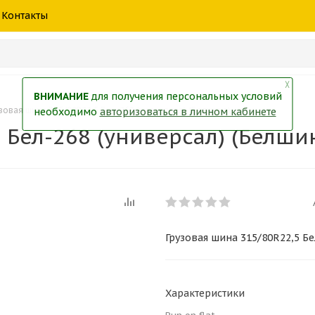
шины
спецтехники
жидкость
товары
масла
фильт
Контакты
тры
екол
Краски
╳
ВНИМАНИЕ
для получения персональных условий
зовая шина 315/80R22,5 Бел-268 (универсал) (Белшина)
необходимо
авторизоваться в личном кабинете
 Бел-268 (универсал) (Белши
Грузовая шина 315/80R22,5 Бе
Характеристики