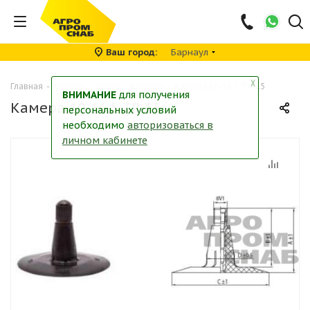
Ваш город
Барнаул
╳
Главная
-
Каталог
-
Шины
-
Камеры
-
Камера 10-16,5 TR-15
ВНИМАНИЕ
для получения
Камера 10-16,5 TR-15
персональных условий
необходимо
авторизоваться в
личном кабинете