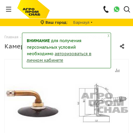
Ваш город
Барнаул
╳
Главная
-
Каталог
-
Шины
-
Камеры
-
Камера 7,00-12 JS2
ВНИМАНИЕ
для получения
Камера 7,00-12 JS2
персональных условий
необходимо
авторизоваться в
личном кабинете