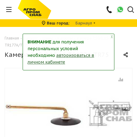
Ваш город
Барнаул
╳
Главная
-
Каталог
-
Шины
-
Камеры
-
Камера 7,50/8,15-15
ВНИМАНИЕ
для получения
TR177A/TR75
персональных условий
Камера 7,50/8,15-15 TR177A/TR75
необходимо
авторизоваться в
личном кабинете