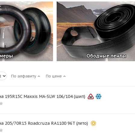
меры
Ободные ленты
По алфавиту
По цене
а 195R15C Maxxis MA-SLW 106/104 (шип)
а 205/70R15 Roadcruza RA1100 96T (лето)