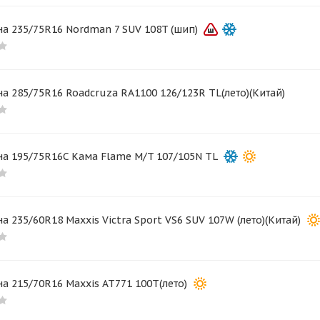
а 235/75R16 Nordman 7 SUV 108T (шип)
а 285/75R16 Roadcruza RA1100 126/123R TL(лето)(Китай)
а 195/75R16C Кама Flame M/T 107/105N TL
а 235/60R18 Maxxis Victra Sport VS6 SUV 107W (лето)(Китай)
а 215/70R16 Maxxis AT771 100T(лето)