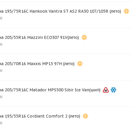
а 195/75R16C Hankook Vantra ST AS2 RA30 107/105R (лето)
а 205/55R16 Mazzini ECO307 91V(лето)
а 205/70R16 Maxxis MP15 97H (лето)
а 205/75R16C Matador MPS500 Sibir Ice Van(шип)
а 195/55R16 Cordiant Comfort 2 (лето)