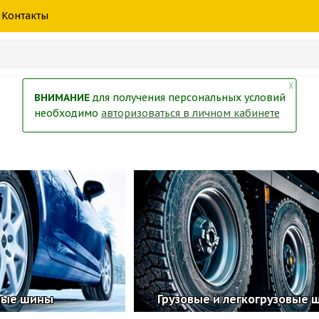
шины
спецтехники
жидкость
товары
масла
фильт
Контакты
тры
екол
Краски
╳
ВНИМАНИЕ
для получения персональных условий
необходимо
авторизоваться в личном кабинете
вые шины
Грузовые и легкогрузовые