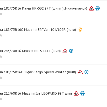
а 185/75R16 Кама НК-532 97T (шип) (г.Нижнекамск)
а 185/75R16C Mazzini EffiVan 104/102R (лето)
а 245/70R16 Maxxis NS-5 111T (шип)
а 185/75R16C Tigar Cargo Speed Winter (шип)
а 215/60R16 Mazzini Ice LEOPARD 99T шип