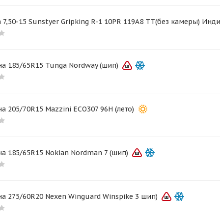
 7,50-15 Sunstyer Gripking R-1 10PR 119A8 TT(без камеры) Инд
а 185/65R15 Tunga Nordway (шип)
а 205/70R15 Mazzini ECO307 96Н (лето)
а 185/65R15 Nokian Nordman 7 (шип)
а 275/60R20 Nexen Winguard Winspike 3 шип)