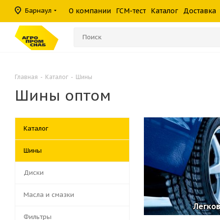
масла
фильтры
средства
шины
Барнаул
О компании
ГСМ-тест
Каталог
Доставка
Консистентные
Гидравлические
Герметики
Прочие филь
Омыватели ст
смазки
фильтры
Главная
-
Каталог
-
Шины
Шины оптом
Каталог
Шины
Диски
Масла и смазки
Легко
Фильтры