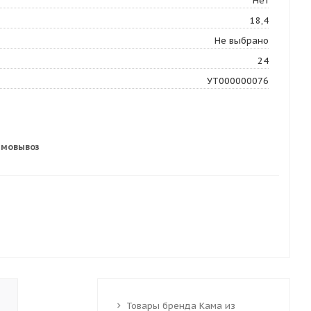
Нет
18,4
Не выбрано
24
УТ000000076
амовывоз
Товары бренда Кама из