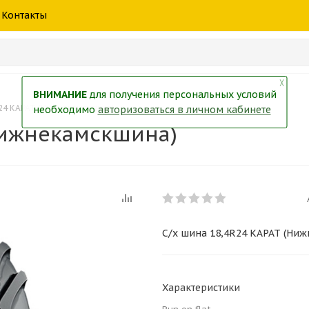
шины
спецтехники
жидкость
товары
масла
фильт
Контакты
тры
екол
Краски
╳
ВНИМАНИЕ
для получения персональных условий
R24 КАРАТ (Нижнекамскшина)
необходимо
авторизоваться в личном кабинете
Нижнекамскшина)
С/х шина 18,4R24 КАРАТ (Ни
Характеристики