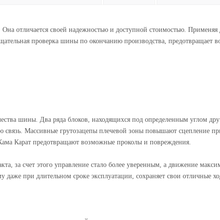
. Она отличается своей надежностью и доступной стоимостью. Применяя
Тщательная проверка шины по окончанию производства, предотвращает 
ества шины. Два ряда блоков, находящихся под определенным углом друг
ю связь. Массивные грутозацепы плечевой зоны повышают сцепление пр
 Кама Карат предотвращают возможные проколы и повреждения.
та, за счет этого управление стало более уверенным, а движение макси
у даже при длительном сроке эксплуатации, сохраняет свои отличные х