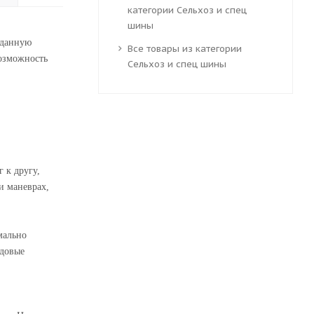
категории Сельхоз и спец
шины
 данную
Все товары из категории
возможность
Сельхоз и спец шины
 к другу,
и маневрах,
мально
одовые