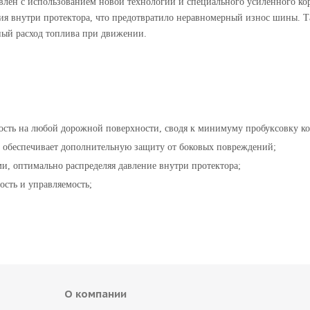
лен с использованием новой технологии и специального усиленного кор
ния внутри протектора, что предотвратило неравномерный износ шины. 
ый расход топлива при движении.
сть на любой дорожной поверхности, сводя к минимуму пробуксовку ко
и обеспечивает дополнительную защиту от боковых повреждений;
и, оптимально распределяя давление внутри протектора;
ость и управляемость;
О компании