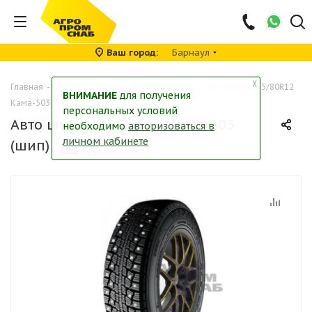
Ваш город
Барнаул
╳
Главная
-
Каталог
-
Шины
-
Легковые шины
-
Авто шина 135/80R12
ВНИМАНИЕ
для получения
Кама-503 (шип)
персональных условий
Авто шина 135/80R12 Кама-503
необходимо
авторизоваться в
личном кабинете
(шип)