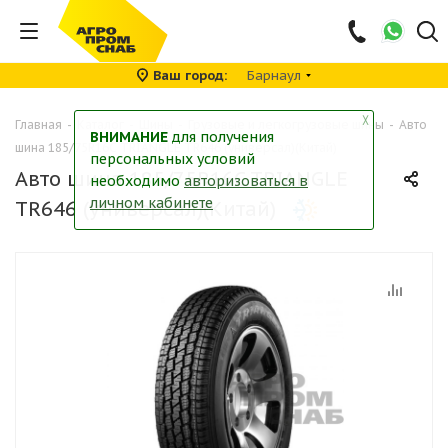
Ваш город
Барнаул
╳
Главная
-
Каталог
-
Шины
-
Грузовые и легкогрузовые шины
-
Авто
ВНИМАНИЕ
для получения
шина 185/75R16C TRIANGLE TR646 (универсал)(Китай)
персональных условий
Авто шина 185/75R16C TRIANGLE
необходимо
авторизоваться в
личном кабинете
TR646 (универсал)(Китай)