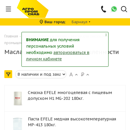
Ваш город
Барнаул
╳
Главная
-
Каталог
-
Масла и смазки
-
Масла для пищевой
ВНИМАНИЕ
для получения
промышленности
персональных условий
Масла для пищевой промышленности
необходимо
авторизоваться в
личном кабинете
Смазка EFELE многоцелевая с пищевым
допуском H1 MG-202 180кг.
Паста EFELE медная высокотемпературная
MP-413 180кг.