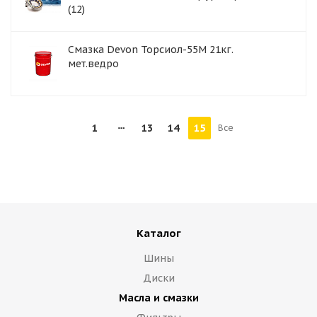
(12)
Смазка Devon Торсиол-55М 21кг.
мет.ведро
1
13
14
15
Все
Каталог
Шины
Диски
Масла и смазки