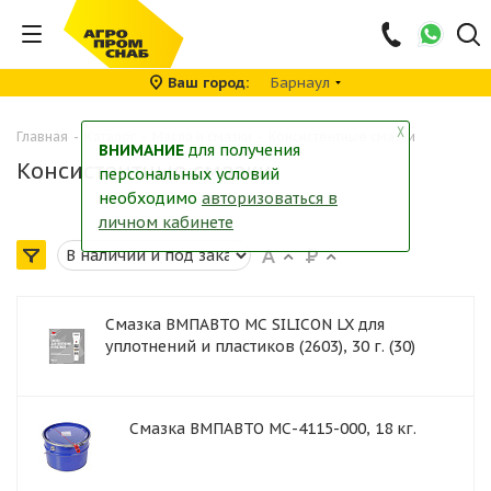
Ваш город
Барнаул
╳
Главная
-
Каталог
-
Масла и смазки
-
Консистентные смазки
ВНИМАНИЕ
для получения
Консистентные смазки
персональных условий
необходимо
авторизоваться в
личном кабинете
Смазка ВМПАВТО МС SILICON LX для
уплотнений и пластиков (2603), 30 г. (30)
Смазка ВМПАВТО МС-4115-000, 18 кг.