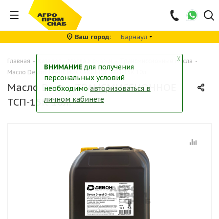
Ваш город
Барнаул
╳
Главная
-
Каталог
-
Масла и смазки
-
Трансмиссионные масла
-
ВНИМАНИЕ
для получения
Масло Devon ТРАНСМИССИОННОЕ ТСП-15К 10л.
персональных условий
Масло Devon ТРАНСМИССИОННОЕ
необходимо
авторизоваться в
личном кабинете
ТСП-15К 10л.