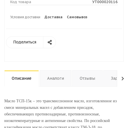
Код товара
УТ000020116
Условия доставки
Доставка
Самовывоз
Поделиться
Описание
Аналоги
Отзывы
Задать 
Масло ТСП-15к – это трансмиссионное масло, изготовленное из
смеси минеральных масел с добавлением присадок,
обеспечивающих противозадирные, противоизносные,
низкотемпературные и антипенные свойства. По российской
классификации масло соответствует классу ТМ-3-18, по