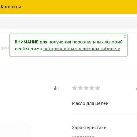
шины
спецтехники
жидкость
товары
масла
фильт
Контакты
тры
екол
Краски
╳
ВНИМАНИЕ
для получения персональных условий
 для цепей
необходимо
авторизоваться в личном кабинете
Масло для цепей
Характеристики