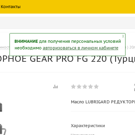
шины
спецтехники
жидкость
товары
масла
фильт
Контакты
тры
екол
Краски
╳
ВНИМАНИЕ
для получения персональных условий
нности
-
Масло LUBRIGARD РЕДУКТОРНОЕ GEAR PRO FG 220 (Турция ) 20
необходимо
авторизоваться в личном кабинете
НОЕ GEAR PRO FG 220 (Турци
Масло LUBRIGARD РЕДУКТОРНО
Характеристики