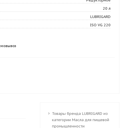
Редукторное
20 л
LUBRIGARD
ISO VG 220
амовывоз
Товары бренда LUBRIGARD из
категории Масла для пищевой
промышленности