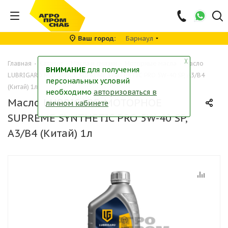
Ваш город
Барнаул
╳
Главная
-
Каталог
-
Масла и смазки
-
Моторные масла
-
Масло
ВНИМАНИЕ
для получения
LUBRIGARD МОТОРНОЕ SUPREME SYNTHETIC PRO 5W-40 SP, A3/B4
персональных условий
(Китай) 1л
необходимо
авторизоваться в
Масло LUBRIGARD МОТОРНОЕ
личном кабинете
SUPREME SYNTHETIC PRO 5W-40 SP,
A3/B4 (Китай) 1л