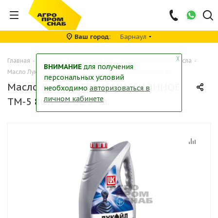
Ваш город
Барнаул
╳
Главная
-
Каталог
-
Масла и смазки
-
Трансмиссионные масла
-
ВНИМАНИЕ
для получения
Масло Лукойл ТРАНСМИССИОННОЕ ТМ-5 80w-90 GL-5 4л.
персональных условий
Масло Лукойл ТРАНСМИССИОННОЕ
необходимо
авторизоваться в
личном кабинете
ТМ-5 80w-90 GL-5 4л.