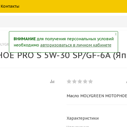
шины
спецтехники
жидкость
товары
масла
фильт
Контакты
тры
екол
Краски
╳
ВНИМАНИЕ
для получения персональных условий
LYGREEN МОТОРНОЕ PRO S 5W-30 SP/GF-6A (Япония) 1л.(20)
необходимо
авторизоваться в личном кабинете
 PRO S 5W-30 SP/GF-6A (Япо
Масло MOLYGREEN МОТОРНОЕ PR
Характеристики