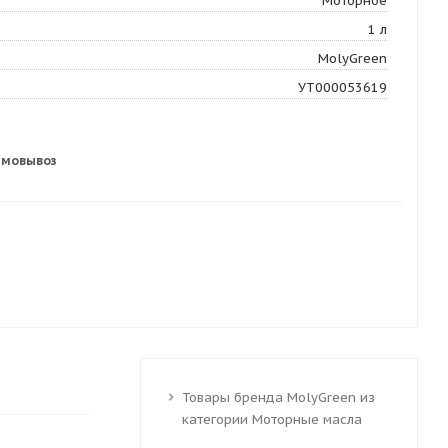
Моторное
1 л
MolyGreen
УТ000053619
амовывоз
Товары бренда MolyGreen из
категории Моторные масла