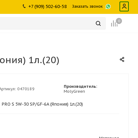
ры
промышленности
Инструменты
Щетки, скребки,
+7 (909) 502-60-58
Заказать звонок
дворники
Лампы
Крепеж
0
ния) 1л.(20)
Производитель:
Артикул:
0470189
MolyGreen
O S 5W-30 SP/GF-6A (Япония) 1л.(20)