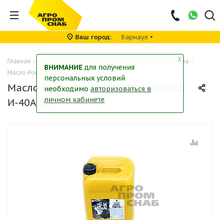
Ваш город
Барнаул
╳
Главная
-
Каталог
-
Масла и смазки
-
Индустриальные масла
-
ВНИМАНИЕ
для получения
Масло Роснефть ИНДУСТРИАЛЬНОЕ И-40А 20л.
персональных условий
Масло Роснефть ИНДУСТРИАЛЬНОЕ
необходимо
авторизоваться в
личном кабинете
И-40А 20л.