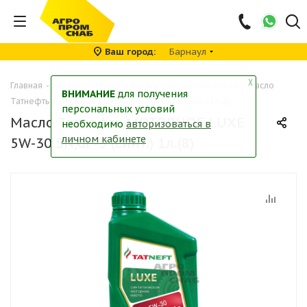
Ваш город
Барнаул
╳
Главная
-
Каталог
-
Масла и смазки
-
Моторные масла
-
Масло
ВНИМАНИЕ
для получения
Татнефть МОТОРНОЕ LUXE 5W-30 SN,GF-5 (синт.) 1л.(8)
персональных условий
Масло Татнефть МОТОРНОЕ LUXE
необходимо
авторизоваться в
личном кабинете
5W-30 SN,GF-5 (синт.) 1л.(8)