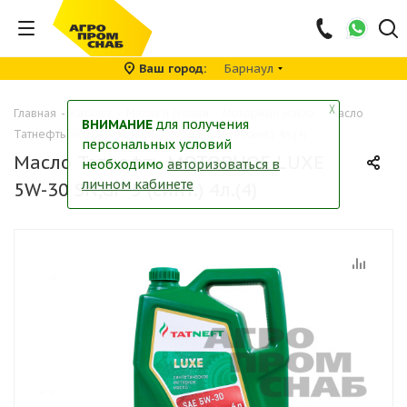
Ваш город
Барнаул
╳
Главная
-
Каталог
-
Масла и смазки
-
Моторные масла
-
Масло
ВНИМАНИЕ
для получения
Татнефть МОТОРНОЕ LUXE 5W-30 SN,GF-5 (синт.) 4л.(4)
персональных условий
Масло Татнефть МОТОРНОЕ LUXE
необходимо
авторизоваться в
личном кабинете
5W-30 SN,GF-5 (синт.) 4л.(4)