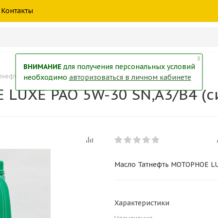
шины
спецтехники
жидкость
товары
масла
фильт
Контакты
тры
екол
Краски
╳
ВНИМАНИЕ
для получения персональных условий
тнефть МОТОРНОЕ LUXE PAO 5W-30 SN,A3/B4 (синт.) 20л.
необходимо
авторизоваться в личном кабинете
UXE PAO 5W-30 SN,A3/B4 (си
Масло Татнефть МОТОРНОЕ LUXE
Характеристики