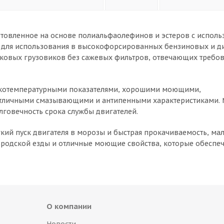
готовленное на основе полиальфаолефинов и эстеров с испол
 для использования в высокофорсированных бензиновых и д
гковых грузовиков без сажевых фильтров, отвечающих требо
изкотемпературными показателями, хорошими моющими,
отличными смазывающими и антипенными характеристиками.
говечность срока службы двигателей.
кий пуск двигателя в морозы и быстрая прокачиваемость, ма
 городской езды и отличные моющие свойства, которые обеспе
О компании