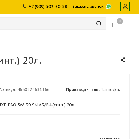
ры
промышленности
Инструменты
Щетки, скребки,
+7 (909) 502-60-58
Заказать звонок
дворники
Лампы
Крепеж
0
нт.) 20л.
Артикул:
4650229681366
Производитель:
Татнефть
 PAO 5W-30 SN,A3/B4 (синт.) 20л.