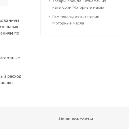
Товары бренда Татнефть из
категории Моторные масла
Все товары из категории
ьзованием
Моторные масла
изельных
ваниям по
 Моторные
лый расход
чивают
Наши контакты