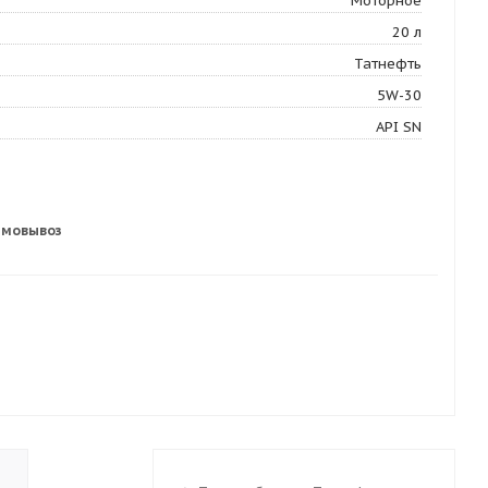
Моторное
20 л
Татнефть
5W-30
API SN
амовывоз