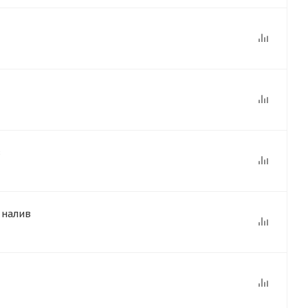
в
 налив