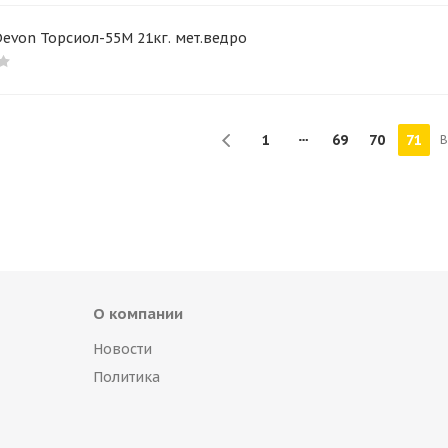
evon Торсиол-55М 21кг. мет.ведро
1
69
70
71
В
О компании
Новости
Политика