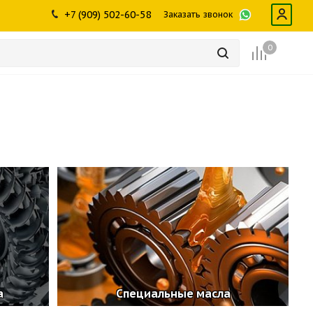
ры
промышленности
Инструменты
Щетки, скребки,
+7 (909) 502-60-58
Заказать звонок
дворники
Лампы
Крепеж
0
а
Специальные масла