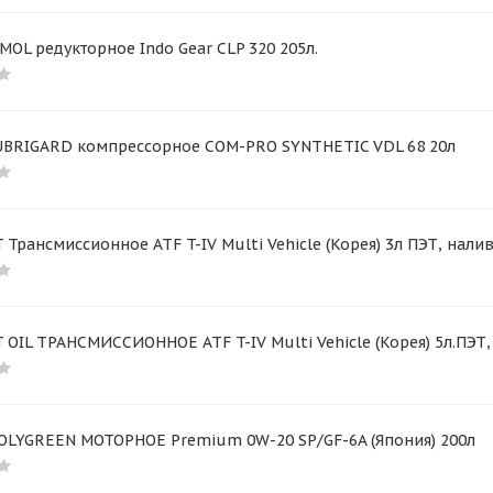
MOL редукторное Indo Gear CLP 320 205л.
UBRIGARD компрессорное COM-PRO SYNTHETIC VDL 68 20л
 Трансмиссионное ATF T-IV Multi Vehicle (Корея) 3л ПЭТ, нали
 OIL ТРАНСМИССИОННОЕ ATF T-IV Multi Vehicle (Корея) 5л.ПЭТ,
OLYGREEN МОТОРНОЕ Premium 0W-20 SP/GF-6A (Япония) 200л