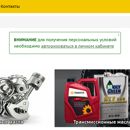
шины
спецтехники
жидкость
товары
масла
фильт
Контакты
тры
екол
Краски
╳
ВНИМАНИЕ
для получения персональных условий
необходимо
авторизоваться в личном кабинете
ные масла
Трансмиссионные масл