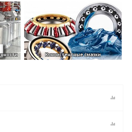
енности
Консистентные смазки