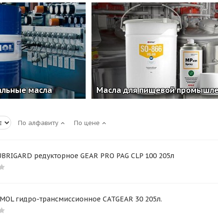
альные масла
Масла для пищевой промышл
По алфавиту
По цене
UBRIGARD редукторное GEAR PRO PAG CLP 100 205л
IMOL гидро-трансмиссионное CATGEAR 30 205л.