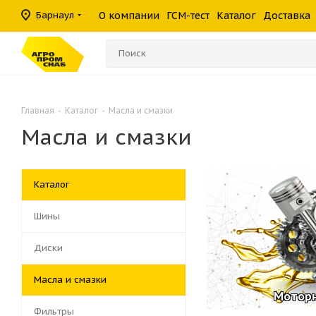
масла
фильтры
средства
шины
Барнаул
О компании
ГСМ-тест
Каталог
Доставка
Консистентные
Гидравлические
Герметики
Прочие филь
Омыватели ст
смазки
фильтры
Главная
-
Каталог
-
Масла и смазки
Масла и смазки
Каталог
Шины
Диски
Масла и смазки
Мотор
Фильтры