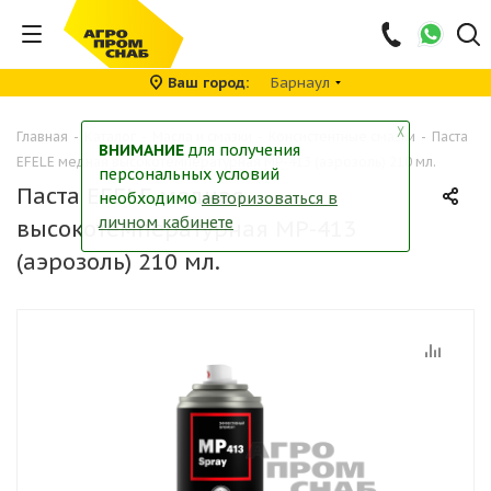
Ваш город
Барнаул
╳
Главная
-
Каталог
-
Масла и смазки
-
Консистентные смазки
-
Паста
ВНИМАНИЕ
для получения
EFELE медная высокотемпературная MP-413 (аэрозоль) 210 мл.
персональных условий
Паста EFELE медная
необходимо
авторизоваться в
личном кабинете
высокотемпературная MP-413
(аэрозоль) 210 мл.