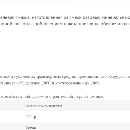
елевая смазка, изготовленная из смеси базовых минеральных
новой кислоты с добавлением пакета присадок, обеспечиваю
лесных и гусеничных транспортных средств, промышленного оборудовани
т минус 40ºС до плюс 120ºС и кратковременно до 130ºС.
скохозяйственной, дорожно-строительной, горной технике.
Смазки и консерванты
400 гр
Devon