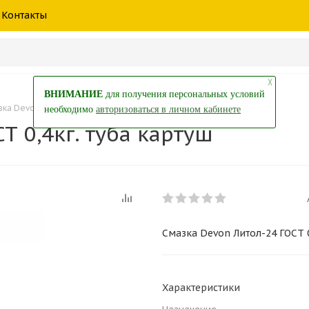
шины
спецтехники
жидкость
товары
масла
фильт
Контакты
тры
екол
Краски
╳
ВНИМАНИЕ
для получения персональных условий
ка Devon Литол-24 ГОСТ 0,4кг. туба картуш
необходимо
авторизоваться в личном кабинете
Т 0,4кг. туба картуш
Смазка Devon Литол-24 ГОСТ 0
Характеристики