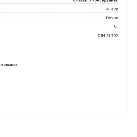
Смазки и консерванты
400 гр
Devon
61
DIN 51502
амовывоз