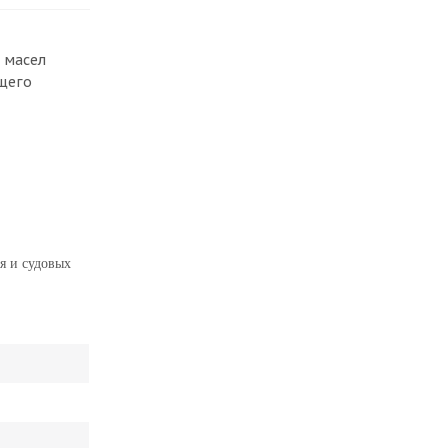
 масел
щего
я и судовых