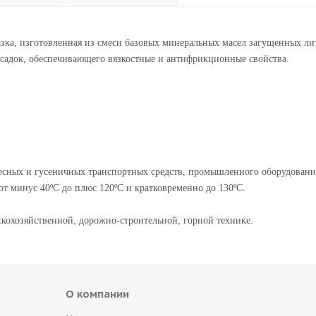
азка, изготовленная из смеси базовых минеральных масел загущенных 
исадок, обеспечивающего вязкостные и антифрикционные свойства.
лесных и гусеничных транспортных средств, промышленного оборудовани
т минус 40ºС до плюс 120ºС и кратковременно до 130ºС.
скохозяйственной, дорожно-строительной, горной технике.
О компании