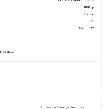
Смазки и консерванты
800 гр
Devon
61
DIN 51502
амовывоз
Товары бренда Devon из