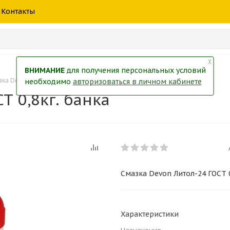
шины
спецтехники
жидкость
товары
масла
фильт
Контакты
тры
екол
Краски
╳
ВНИМАНИЕ
для получения персональных условий
ка Devon Литол-24 ГОСТ 0,8кг. банка
необходимо
авторизоваться в личном кабинете
Т 0,8кг. банка
Смазка Devon Литол-24 ГОСТ 0
Характеристики