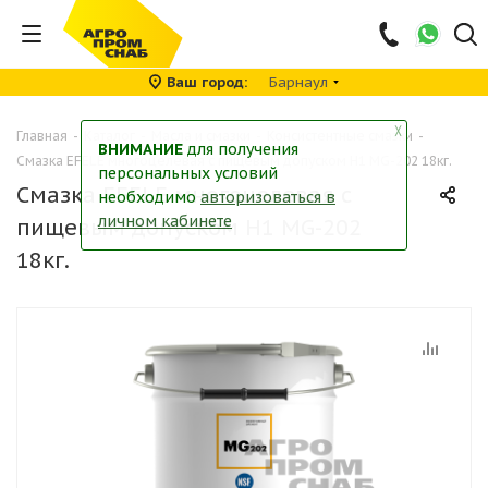
Ваш город
Барнаул
╳
Главная
-
Каталог
-
Масла и смазки
-
Консистентные смазки
-
ВНИМАНИЕ
для получения
Смазка EFELE многоцелевая с пищевым допуском H1 MG-202 18кг.
персональных условий
Смазка EFELE многоцелевая с
необходимо
авторизоваться в
личном кабинете
пищевым допуском H1 MG-202
18кг.