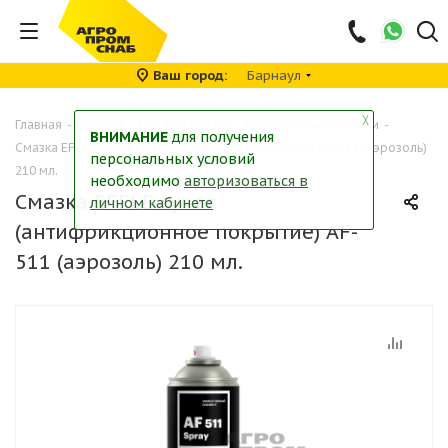
Ваш город
Барнаул
╳
Главная
-
Каталог
-
Масла и смазки
-
Консистентные смазки
-
ВНИМАНИЕ
для получения
Смазка EFELE сухая (антифрикционное покрытие) AF-511 (аэрозоль)
персональных условий
210 мл.
необходимо
авторизоваться в
Смазка EFELE сухая
личном кабинете
(антифрикционное покрытие) AF-
511 (аэрозоль) 210 мл.