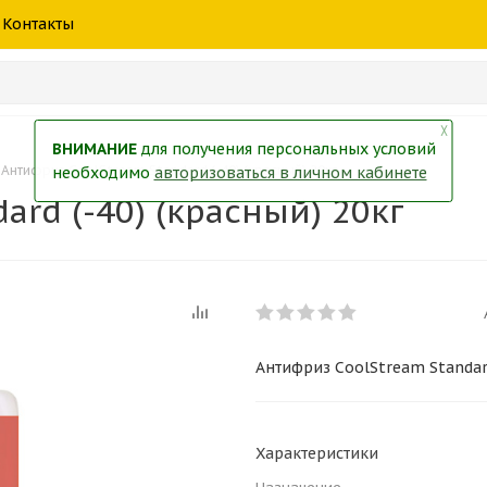
шины
спецтехники
жидкость
товары
масла
фильт
Контакты
тры
екол
Краски
╳
ВНИМАНИЕ
для получения персональных условий
Антифриз CoolStream Standard (-40) (красный) 20кг
необходимо
авторизоваться в личном кабинете
ard (-40) (красный) 20кг
Антифриз CoolStream Standard
Характеристики