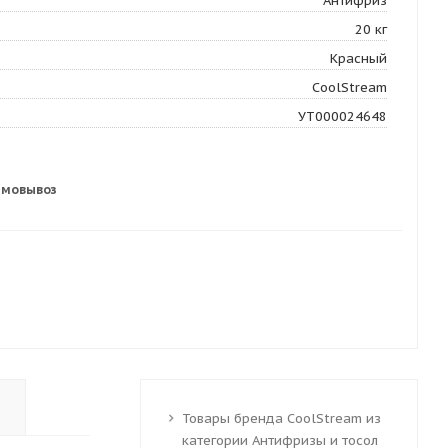
Антифриз
20 кг
Красный
CoolStream
УТ000024648
амовывоз
Товары бренда CoolStream из
категории Антифризы и тосол