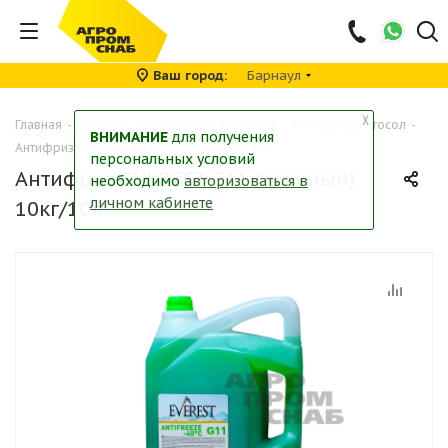
Ваш город
Барнаул
╳
Главная
-
Каталог
-
Технические жидкости
-
Антифризы и тосол
-
ВНИМАНИЕ
для получения
Антифриз EVEREST G11 (зеленый) 10кг/10л
персональных условий
Антифриз EVEREST G11 (зеленый)
необходимо
авторизоваться в
личном кабинете
10кг/10л