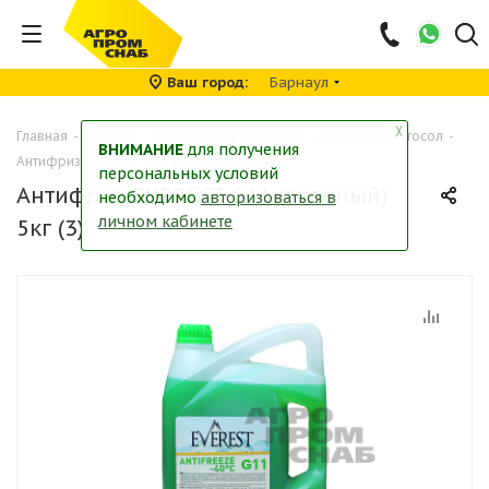
Ваш город
Барнаул
╳
Главная
-
Каталог
-
Технические жидкости
-
Антифризы и тосол
-
ВНИМАНИЕ
для получения
Антифриз EVEREST G11 (зеленый) 5кг (3)
персональных условий
Антифриз EVEREST G11 (зеленый)
необходимо
авторизоваться в
личном кабинете
5кг (3)