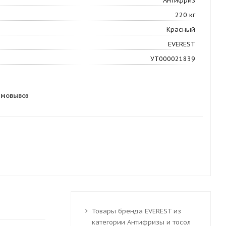
Антифриз
220 кг
Красный
EVEREST
УТ000021839
амовывоз
Товары бренда EVEREST из
категории Антифризы и тосол