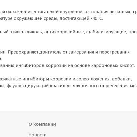
я охлаждения двигателей внутреннего сгорания легковых, г
ратуре окружающей среды, достигающей -40°C.
нный этиленгликоль, антикоррозийные, стабилизирующие, пр
ии. Предохраняет двигатель от замерзания и перегревания.
.
ованию ингибиторов коррозии на основе карбоновых кислот.
ксилатные ингибиторы коррозии и солеотложения, добавки,
, флуоресцирующий краситель для точного определения мес
О компании
Новости