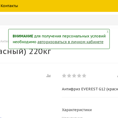
шины
спецтехники
жидкость
товары
масла
фильт
Контакты
тры
екол
Краски
╳
ВНИМАНИЕ
для получения персональных условий
Антифриз EVEREST G12 (красный) 220кг
необходимо
авторизоваться в личном кабинете
асный) 220кг
Антифриз EVEREST G12 (красн
Характеристики