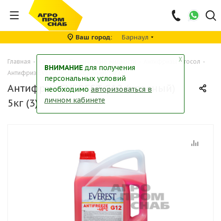
Ваш город
Барнаул
╳
Главная
-
Каталог
-
Технические жидкости
-
Антифризы и тосол
-
ВНИМАНИЕ
для получения
Антифриз EVEREST G12 (красный) 5кг (3)
персональных условий
Антифриз EVEREST G12 (красный)
необходимо
авторизоваться в
личном кабинете
5кг (3)