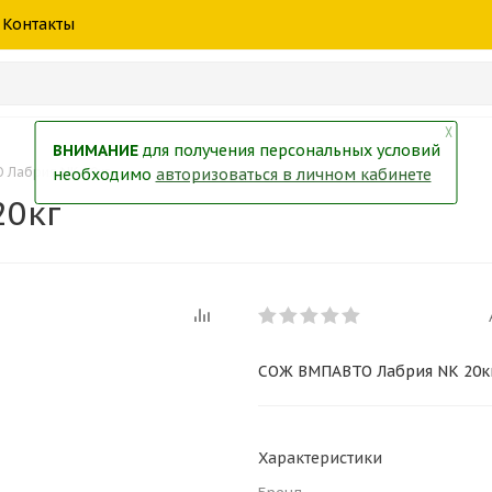
шины
спецтехники
жидкость
товары
масла
фильт
Контакты
тры
екол
Краски
╳
ВНИМАНИЕ
для получения персональных условий
Лабрия NK 20кг
необходимо
авторизоваться в личном кабинете
20кг
СОЖ ВМПАВТО Лабрия NK 20к
Характеристики