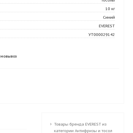
Тосолы
10 кг
Синий
EVEREST
УТ000029142
амовывоз
Товары бренда EVEREST из
категории Антифризы и тосол