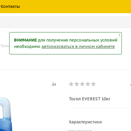
шины
спецтехники
жидкость
товары
масла
фильт
Контакты
тры
екол
Краски
╳
ВНИМАНИЕ
для получения персональных условий
Тосол EVEREST 10кг
необходимо
авторизоваться в личном кабинете
Тосол EVEREST 10кг
Характеристики