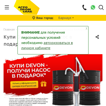
Ваш город
Барнаул
╳
Главная
-
Новости
-
Купи Devon - получи насос в подарок!
ВНИМАНИЕ
для получения
Купи Devon - получи насос в
персональных условий
необходимо
авторизоваться в
подарок!
личном кабинете