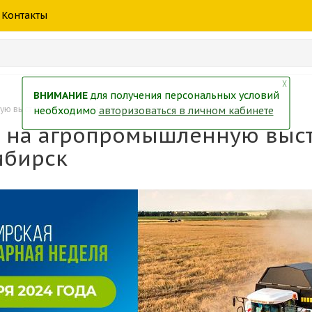
шины
спецтехники
жидкость
товары
масла
фильт
Контакты
тры
екол
Краски
╳
ВНИМАНИЕ
для получения персональных условий
 выставку "Сибирская Аграрная неделя", г. Новосибирск
необходимо
авторизоваться в личном кабинете
 на агропромышленную выст
сибирск