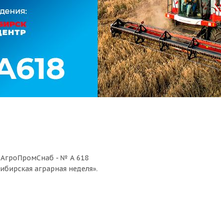
и АгроПромСнаб - № А 618
ибирская аграрная неделя».