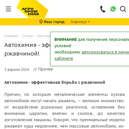
Ваш город
Барнаул
Главная
-
Статьи
-
Автохимия - эффективная борьба с ржавчиной!
ВНИМАНИЕ
для получения персонал
Автохимия - эффективная борьба с
условий
необходимо
авторизоваться в лич
ржавчиной!
кабинете
// Прочее
3 апреля 2024
Автохимия - эффективная борьба с ржавчиной
Причин, по которым металлические элементы кузова
автомобиля могут начать ржаветь, — великое множество:
от воздействия дорожных реагентов, оставления без
внимания царапин, вмятин и сколов, до качества
изготовления машины. Говорят, что премиальные модели
ржавеют куда медленнее, чем массовые автомобили, из-