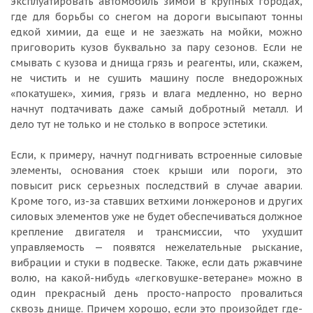
эксплуатировать автомобиль зимой в крупных городах,
где для борьбы со снегом на дороги высыпают тонны
едкой химии, да еще и не заезжать на мойки, можно
приговорить кузов буквально за пару сезонов. Если не
смывать с кузова и днища грязь и реагенты, или, скажем,
не чистить и не сушить машину после внедорожных
«покатушек», химия, грязь и влага медленно, но верно
начнут подтачивать даже самый добротный металл. И
дело тут не только и не столько в вопросе эстетики.
Если, к примеру, начнут подгнивать встроенные силовые
элементы, основания стоек крыши или пороги, это
повысит риск серьезных последствий в случае аварии.
Кроме того, из-за ставших ветхими лонжеронов и других
силовых элементов уже не будет обеспечиваться должное
крепление двигателя и трансмиссии, что ухудшит
управляемость — появятся нежелательные рыскание,
вибрации и стуки в подвеске. Также, если дать ржавчине
волю, на какой-нибудь «легковушке-ветеране» можно в
один прекрасный день просто-напросто провалиться
сквозь днище. Причем хорошо, если это произойдет где-