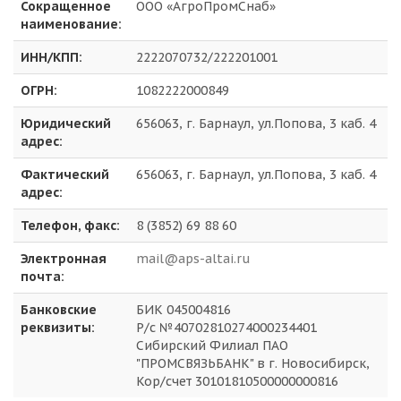
Сокращенное
ООО «АгроПромСнаб»
наименование:
ИНН/КПП:
2222070732/222201001
ОГРН:
1082222000849
Юридический
656063, г. Барнаул, ул.Попова, 3 каб. 4
адрес:
Фактический
656063, г. Барнаул, ул.Попова, 3 каб. 4
адрес:
Телефон, факс:
8 (3852) 69 88 60
Электронная
mail@aps-altai.ru
почта:
Банковские
БИК 045004816
реквизиты:
Р/с №40702810274000234401
Сибирский Филиал ПАО
"ПРОМСВЯЗЬБАНК" в г. Новосибирск,
Кор/счет 30101810500000000816