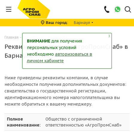
Ваш город
Барнаул
╳
Главная
-
О компании
-
Реквизиты
ВНИМАНИЕ
для получения
Реквизиты компании «АгроПромСнаб» в
персональных условий
необходимо
авторизоваться в
Барнауле
личном кабинете
Ниже приведены реквизиты компании, в случае
необходимости получения дополнительных документов:
свидетельства о государственной регистрации,
идентификационного номера налогоплательщика вы
можете обратиться к вашему менеджеру.
Полное
Общество с ограниченной
наименование:
ответственностью «АгроПромСнаб»