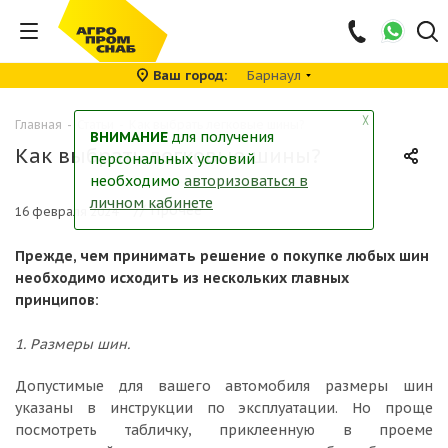
Ваш город
Барнаул
╳
Главная
-
Статьи
-
Как выбрать легковые шины?
ВНИМАНИЕ
для получения
Как выбрать легковые шины?
персональных условий
необходимо
авторизоваться в
личном кабинете
// Прочее
16 февраля 2024
Прежде, чем принимать решение о покупке любых шин
необходимо исходить из нескольких главных
принципов:
1. Размеры шин.
Допустимые для вашего автомобиля размеры шин
указаны в инструкции по эксплуатации. Но проще
посмотреть табличку, приклеенную в проеме