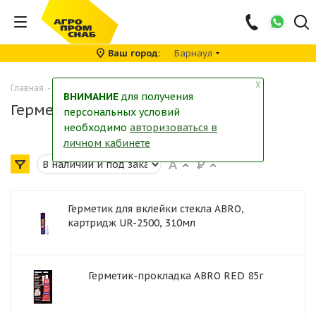
Ваш город
Барнаул
╳
Главная
-
Каталог
-
Автохимия
-
Герметики
ВНИМАНИЕ
для получения
Герметики ABRO
персональных условий
необходимо
авторизоваться в
личном кабинете
Герметик для вклейки стекла ABRO,
картридж UR-2500, 310мл
Герметик-прокладка ABRO RED 85г