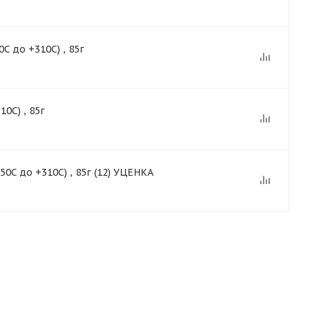
 до +310С) , 85г
0С) , 85г
С до +310С) , 85г (12) УЦЕНКА