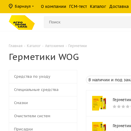
масла
фильтры
средства
шины
Барнаул
О компании
ГСМ-тест
Каталог
Доставка
Консистентные
Гидравлические
Герметики
Прочие филь
Омыватели ст
смазки
фильтры
Главная
-
Каталог
-
Автохимия
-
Герметики
Герметики WOG
Средства по уходу
Специальные средства
Герметик
Смазки
Очистители систем
Герметик
Присадки