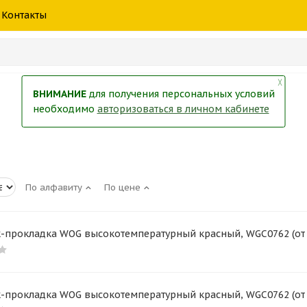
шины
спецтехники
жидкость
товары
масла
фильт
Контакты
тры
екол
Краски
╳
ВНИМАНИЕ
для получения персональных условий
необходимо
авторизоваться в личном кабинете
По алфавиту
По цене
-прокладка WOG высокотемпературный красный, WGC0762 (от -5
-прокладка WOG высокотемпературный красный, WGC0762 (от -5