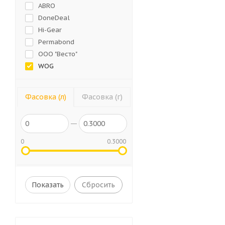
ABRO
DoneDeal
Hi-Gear
Permabond
ООО "Весто"
WOG
AIRLINE
Loctite
Фасовка (л)
Фасовка (г)
AVS
ВМПАВТО
Poxipol
AXIOM
0
0.3000
Victor Reinz
TEROSON
Tytan
Сбросить
BiBiCare