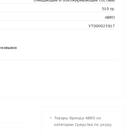
Очищающие и обезжиривающие составы
510 гр.
ABRO
УТ000023917
амовывоз
Товары бренда ABRO из
категории Средства по уходу