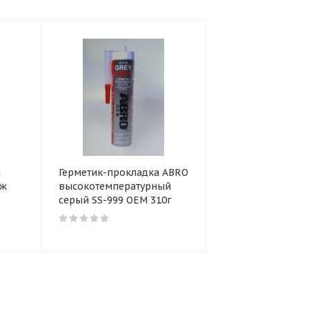
и
Герметик-прокладка ABRO
дж
высокотемпературный
серый SS-999 OEM 310г