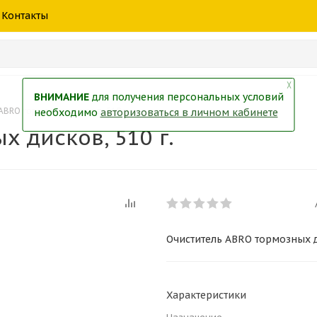
шины
спецтехники
жидкость
товары
масла
фильт
Контакты
тры
екол
Краски
╳
ВНИМАНИЕ
для получения персональных условий
ABRO тормозных дисков, 510 г.
необходимо
авторизоваться в личном кабинете
 дисков, 510 г.
Очиститель ABRO тормозных д
Характеристики