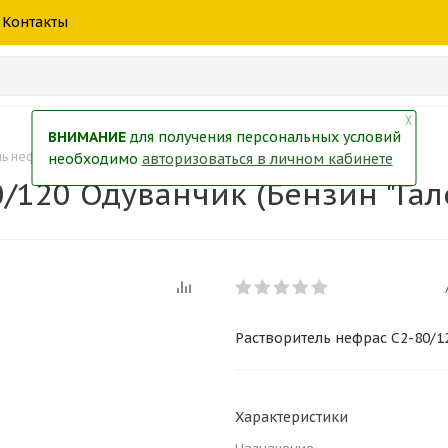
шины
спецтехники
жидкость
товары
масла
фильт
Контакты
тры
екол
Краски
╳
ВНИМАНИЕ
для получения персональных условий
ь нефрас С2-80/120 Одуванчик (Бензин "Галоша") пластик 0,5л
необходимо
авторизоваться в личном кабинете
/120 Одуванчик (Бензин "Гал
Растворитель нефрас С2-80/12
Характеристики