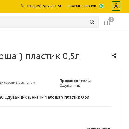
ры
промышленности
Инструменты
Щетки, скребки,
+7 (909) 502-60-58
Заказать звонок
дворники
Лампы
Крепеж
0
оша") пластик 0,5л
Производитель:
Артикул:
С2-80/120
Одуванчик
0 Одуванчик (Бензин "Галоша") пластик 0,5л