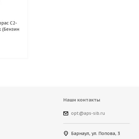
фрас С2-
Обезжириватель БР-2
Ацетон Одув
 (Бензин
Одуванчик пластик 1л
пластик 700г
Наши контакты
opt@aps-sib.ru
Барнаул, ул. Попова, 3