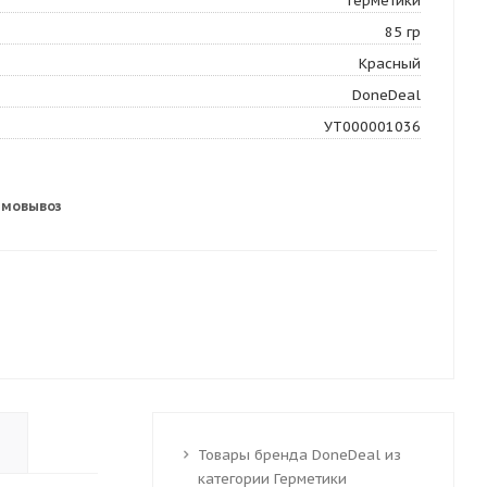
Герметики
85 гр
Красный
DoneDeal
УТ000001036
амовывоз
Товары бренда DoneDeal из
категории Герметики