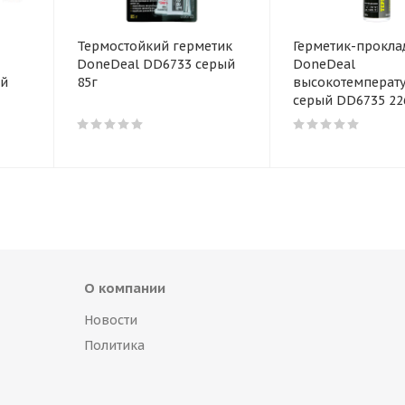
Термостойкий герметик
Герметик-прокла
DoneDeal DD6733 серый
DoneDeal
ый
85г
высокотемперат
серый DD6735 22
О компании
Новости
Политика