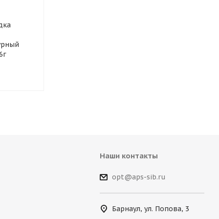
дка
урный
6г
Наши контакты
opt@aps-sib.ru
Барнаул, ул. Попова, 3