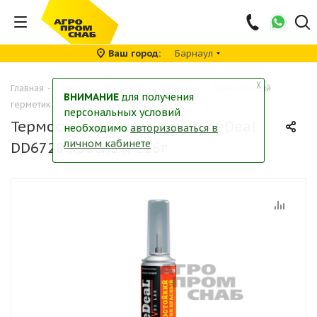
Ваш город
Барнаул
╳
Главная
-
Каталог
-
Автохимия
-
Герметики
-
Термостойкий
ВНИМАНИЕ
для получения
герметик DoneDeal DD6728 красный 226г
персональных условий
Термостойкий герметик DoneDeal
необходимо
авторизоваться в
личном кабинете
DD6728 красный 226г